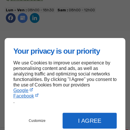
Lun - Ven :
08h00 - 18h30
Sam :
08h00 - 12h00
Accueil
Your privacy is our priority
Contactez-nous
Mentions légales
We use Cookies to improve user experience by
personalising content and ads, as well as
Plan du site
analyzing traffic and optimizing social networks
functionalities. By clicking "I Agree" you consent to
the use of Cookies from our providers
Google
Haut de page
Facebook
.
I AGREE
Customize